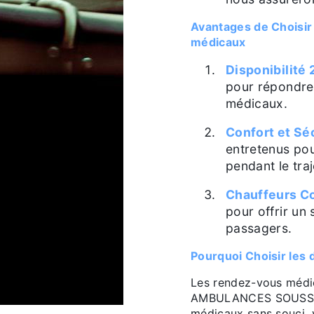
Avantages de Chois
médicaux
Disponibilité 
pour répondre
médicaux.
Confort et Sé
entretenus pou
pendant le traj
Chauffeurs C
pour offrir un
passagers.
Pourquoi Choisir les
Les rendez-vous médic
AMBULANCES SOUSSIGN
médicaux sans souci, 