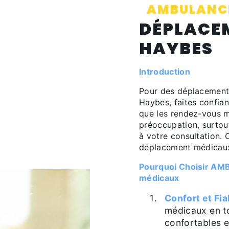
AMBULANCE
DÉPLACE
HAYBES
Introduction
Pour des déplacements
Haybes, faites conf
que les rendez-vous m
préoccupation, surtou
à votre consultation. 
déplacement médicaux 
Pourquoi Choisir A
médicaux
Confort et Fia
médicaux en to
confortables e