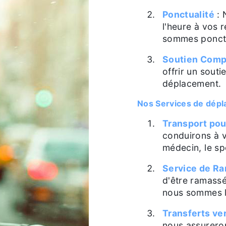
Ponctualité
: 
l'heure à vos 
sommes ponct
Soutien Comp
offrir un sout
déplacement.
Nos Services de dép
Transport pou
conduirons à 
médecin, le sp
Service de R
d'être ramassé
nous sommes l
Transferts ver
nous assureron