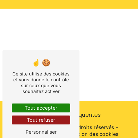
Ce site utilise des cookies
et vous donne le contrôle
sur ceux que vous
souhaitez activer
Tout accepter
Recherches fréquentes
Tout refuser
©
Vistalid
- 2026 - Tous droits réservés -
Personnaliser
Mentions légales
-
Gestion des cookies