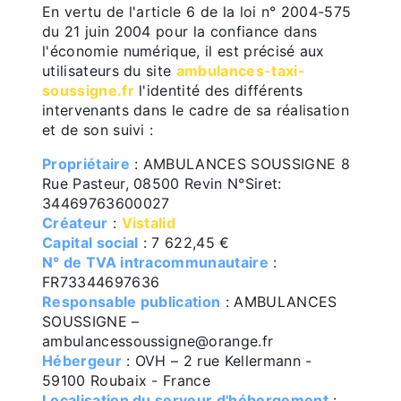
En vertu de l'article 6 de la loi n° 2004-575
du 21 juin 2004 pour la confiance dans
l'économie numérique, il est précisé aux
utilisateurs du site
ambulances-taxi-
soussigne.fr
l'identité des différents
intervenants dans le cadre de sa réalisation
et de son suivi :
Propriétaire
: AMBULANCES SOUSSIGNE 8
Rue Pasteur, 08500 Revin N°Siret:
34469763600027
Créateur
:
Vistalid
Capital social
: 7 622,45 €
N° de TVA intracommunautaire
:
FR73344697636
Responsable publication
: AMBULANCES
SOUSSIGNE –
ambulancessoussigne@orange.fr
Hébergeur
: OVH – 2 rue Kellermann -
59100 Roubaix - France
Localisation du serveur d'hébergement
: