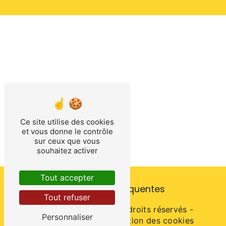
Ce site utilise des cookies
et vous donne le contrôle
sur ceux que vous
souhaitez activer
Tout accepter
Recherches fréquentes
Tout refuser
©
Vistalid
- 2026 - Tous droits réservés -
Personnaliser
Mentions légales
-
Gestion des cookies