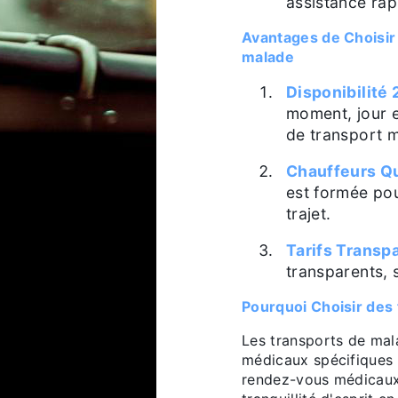
assistance rapi
Avantages de Choisi
malade
Disponibilité 
moment, jour e
de transport m
Chauffeurs Qu
est formée pou
trajet.
Tarifs Transp
transparents, 
Pourquoi Choisir des
Les transports de mal
médicaux spécifiques 
rendez-vous médicaux.