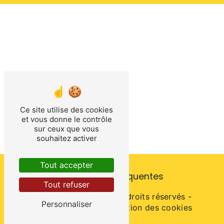
Ce site utilise des cookies
et vous donne le contrôle
sur ceux que vous
souhaitez activer
Tout accepter
Recherches fréquentes
Tout refuser
©
Vistalid
- 2026 - Tous droits réservés -
Personnaliser
Mentions légales
-
Gestion des cookies