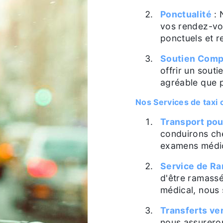
Ponctualité
: 
vos rendez-vo
ponctuels et r
Soutien Comp
offrir un sout
agréable que p
Nos Services de taxi
Transport pou
conduirons che
examens médic
Service de R
d'être ramassé
médical, nous
Transferts ver
nous assureron