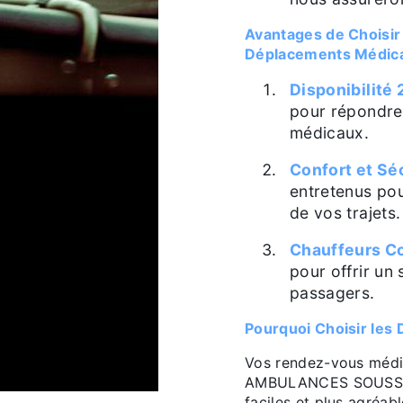
Avantages de Chois
Déplacements Médic
Disponibilité 
pour répondre
médicaux.
Confort et Sé
entretenus pou
de vos trajets.
Chauffeurs C
pour offrir un
passagers.
Pourquoi Choisir les
Vos rendez-vous médic
AMBULANCES SOUSSIGN
faciles et plus agréab