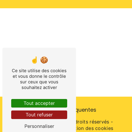
Ce site utilise des cookies
et vous donne le contrôle
sur ceux que vous
souhaitez activer
Tout accepter
Recherches fréquentes
Tout refuser
©
Vistalid
- 2026 - Tous droits réservés -
Personnaliser
Mentions légales
-
Gestion des cookies