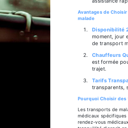
assistance rapi
Avantages de Choisi
malade
Disponibilité 
moment, jour e
de transport m
Chauffeurs Qu
est formée pou
trajet.
Tarifs Transp
transparents, 
Pourquoi Choisir des
Les transports de mal
médicaux spécifiques 
rendez-vous médicaux.