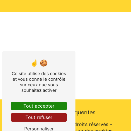
Ce site utilise des cookies
et vous donne le contrôle
sur ceux que vous
souhaitez activer
Tout accepter
Recherches fréquentes
Tout refuser
©
Vistalid
- 2026 - Tous droits réservés -
Personnaliser
Mentions légales
-
Gestion des cookies